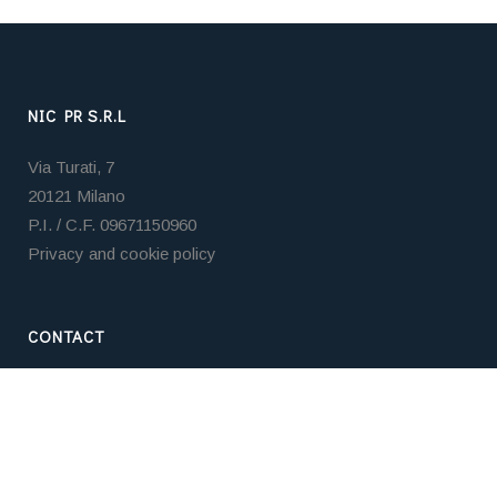
NIC PR S.R.L
Via Turati, 7
20121 Milano
P.I. / C.F. 09671150960
Privacy and cookie policy
CONTACT
Tel. +39 02 3653 5859
Email:
nicpr@nicpr.it