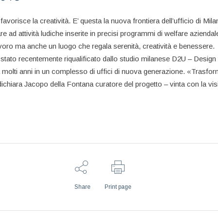
ce la creatività. E’ questa la nuova frontiera dell’ufficio di Milano
nare ad attività ludiche inserite in precisi programmi di welfare aziend
voro ma anche un luogo che regala serenità, creatività e benessere.
a è stato recentemente riqualificato dallo studio milanese D2U – Desi
da molti anni in un complesso di uffici di nuova generazione. «Trasfo
ichiara Jacopo della Fontana curatore del progetto – vinta con la visio
Share
Print page