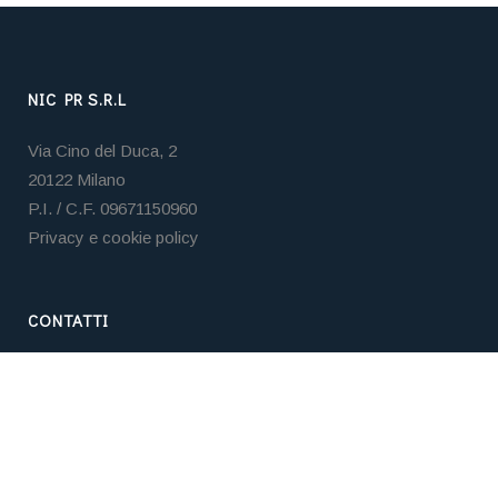
NIC PR S.R.L
Via Cino del Duca, 2
20122 Milano
P.I. / C.F. 09671150960
Privacy e cookie policy
CONTATTI
Tel. +39 02 3653 5859
Email:
nicpr@nicpr.it