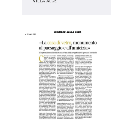
“VILLA ALCE”