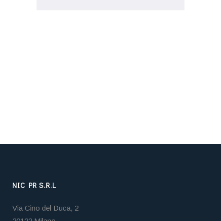
NIC PR S.R.L
Via Cino del Duca, 2
20122 Milano