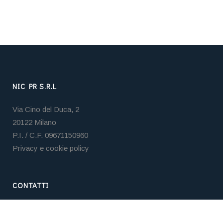
NIC PR S.R.L
Via Cino del Duca, 2
20122 Milano
P.I. / C.F. 09671150960
Privacy e cookie policy
CONTATTI
Tel. +39 02 3653 5859
Email:
nicpr@nicpr.it