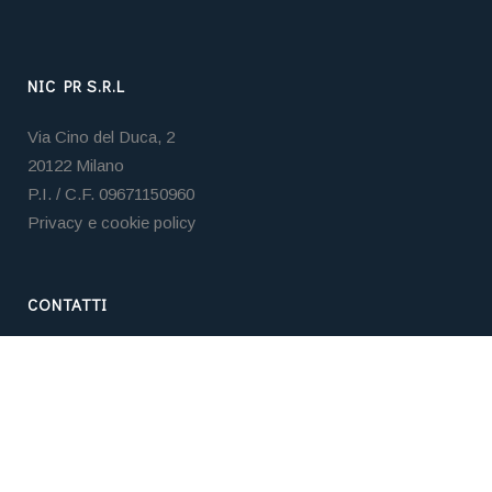
NIC PR S.R.L
Via Cino del Duca, 2
20122 Milano
P.I. / C.F. 09671150960
Privacy e cookie policy
CONTATTI
Tel. +39 02 3653 5859
Email:
nicpr@nicpr.it