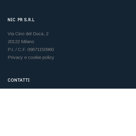
NIC PR S.R.L
Via Cino del Duca, 2
20122 Milano
P.I. / C.F. 09671150960
Privacy e cookie policy
CONTATTI
Tel. +39 02 3653 5859
Email:
nicpr@nicpr.it