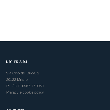
NIC PR S.R.L
Via Cino del Duca, 2
20122 Milano
P.I. / C.F. 09671150960
Privacy e cookie policy