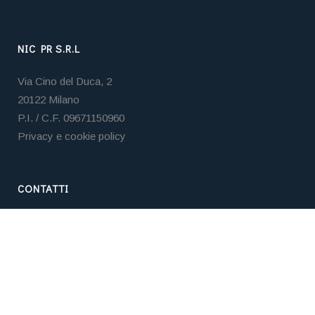
NIC PR S.R.L
Via Cino del Duca, 2
20122 Milano
P.I. / C.F. 09671150960
Privacy e cookie policy
CONTATTI
Tel. +39 02 3653 5859
Email:
nicpr@nicpr.it