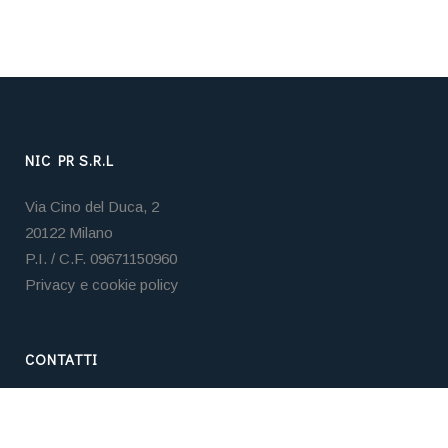
NIC PR S.R.L
Via Cino del Duca, 2
20122 Milano
P.I. / C.F. 09671150960
Privacy e cookie policy
CONTATTI
Tel. +39 02 3653 5859
Email:
nicpr@nicpr.it