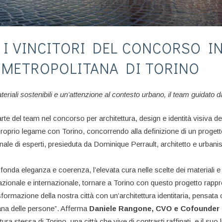
 I VINCITORI DEL CONCORSO I
 METROPOLITANA DI TORINO
materiali sostenibili e un’attenzione al contesto urbano, il team guidato 
rte del team nel concorso per architettura, design e identità visiva 
l proprio legame con Torino, concorrendo alla definizione di un proge
ale di esperti, presieduta da Dominique Perrault, architetto e urbanis
onda eleganza e coerenza, l’elevata cura nelle scelte dei materiali e de
a nazionale e internazionale, tornare a Torino con questo progetto rap
rasformazione della nostra città con un’architettura identitaria, pens
iana delle persone”. Afferma
Daniele Rangone, CVO e Cofounder 
a stessa di Torino, una città che vive di contrasti raffinati, e il suo 