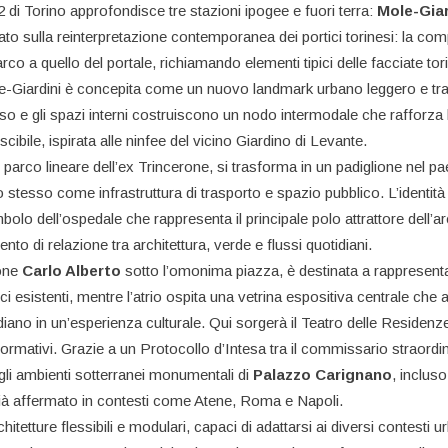
di Torino approfondisce tre stazioni ipogee e fuori terra:
Mole-Giar
ato sulla reinterpretazione contemporanea dei portici torinesi: la com
arco a quello del portale, richiamando elementi tipici delle facciate tor
ole-Giardini è concepita come un nuovo landmark urbano leggero e tr
so e gli spazi interni costruiscono un nodo intermodale che rafforza l
cibile, ispirata alle ninfee del vicino Giardino di Levante.
o parco lineare dell’ex Trincerone, si trasforma in un padiglione nel 
stesso come infrastruttura di trasporto e spazio pubblico. L’identità 
mbolo dell’ospedale che rappresenta il principale polo attrattore dell’a
to di relazione tra architettura, verde e flussi quotidiani.
ione
Carlo Alberto
sotto l’omonima piazza, è destinata a rappresentar
ici esistenti, mentre l’atrio ospita una vetrina espositiva centrale che
iano in un’esperienza culturale. Qui sorgerà il Teatro delle Residenze
rformativi. Grazie a un Protocollo d’Intesa tra il commissario straord
e gli ambienti sotterranei monumentali di
Palazzo Carignano
, incluso
” già affermato in contesti come Atene, Roma e Napoli.
tetture flessibili e modulari, capaci di adattarsi ai diversi contesti u