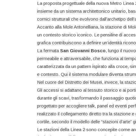
La proposta progettuale della nuova Metro Linea 2 
insieme da un sistema architettonico unitario, bas
cornici strutturali che evolvono dall’archetipo dell’
Accanto alla Mole Antonelliana, la stazione di M
un contesto storico iconico. Le pensiline di acces
grafica contribuiscono a definire un’identità riconos
La fermata
San Giovanni Bosco
, lungo il nuov
permeabile e attraversabile, che funziona al tempo 
caratterizzata da un pattern ispirato alla croce, si
e contesto. Qui il sistema modulare diventa strumen
Nel cuore del Distretto dei Musei, invece, la staz
Gli accessi si adattano al tessuto storico e ai port
durante gli scavi, trasformando il passaggio quotid
progettato per accogliere talk, panel ed eventi pe
realizzato il collegamento diretto tra la stazione 
cortile, secondo il modello delle “stazioni d’arte
Le stazioni della Linea 2 sono concepite come archi