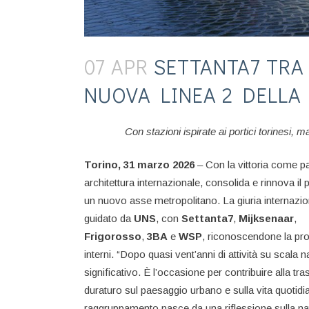
07 APR
SETTANTA7 TRA
NUOVA LINEA 2 DELLA
Con stazioni ispirate ai portici torinesi, 
Torino, 31 marzo 2026
– Con la vittoria come pa
architettura internazionale, consolida e rinnova i
un nuovo asse metropolitano. La giuria internazion
guidato da
UNS
, con
Settanta7
,
Mijksenaar
,
Frigorosso
,
3BA
e
WSP
, riconoscendone la prof
interni. “Dopo quasi vent’anni di attività su scal
significativo. È l’occasione per contribuire alla t
duraturo sul paesaggio urbano e sulla vita quotid
raggruppamento nasce da una riflessione sulla natur