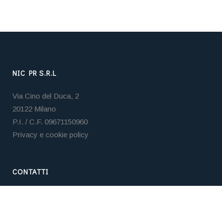
NIC PR S.R.L
Via Cino del Duca, 2
20122 Milano
P.I. / C.F. 09671150960
Privacy e cookie policy
CONTATTI
Tel. +39 02 3653 5859
Email:
nicpr@nicpr.it