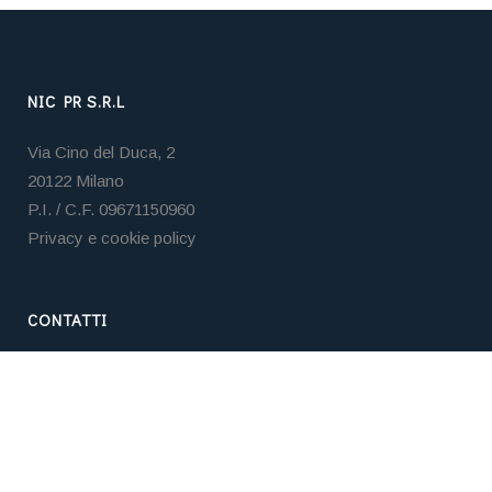
NIC PR S.R.L
Via Cino del Duca, 2
20122 Milano
P.I. / C.F. 09671150960
Privacy e cookie policy
CONTATTI
Tel. +39 02 3653 5859
Email:
nicpr@nicpr.it