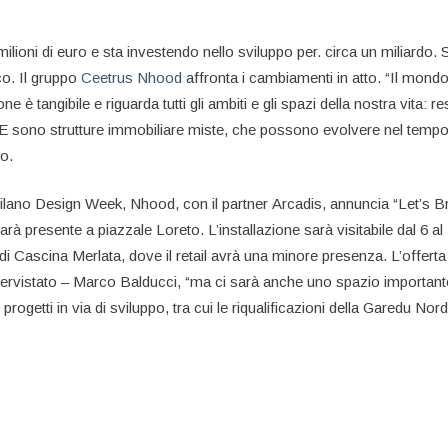
ilioni di euro e sta investendo nello sviluppo per. circa un miliardo. Sv
co. Il gruppo
Ceetrus Nhood
affronta i cambiamenti in atto. “Il mond
è tangibile e riguarda tutti gli ambiti e gli spazi della nostra vita: r
 E sono strutture immobiliare miste, che possono evolvere nel tempo, 
co.
lano Design Week, Nhood, con il partner Arcadis, annuncia “Let’s Brea
rà presente a piazzale Loreto. L’installazione sarà visitabile dal 6 al
i Cascina Merlata, dove il retail avrà una minore presenza. L’offert
l’intervistato – Marco Balducci, “ma ci sarà anche uno spazio importa
rogetti in via di sviluppo, tra cui le riqualificazioni della Garedu Nor