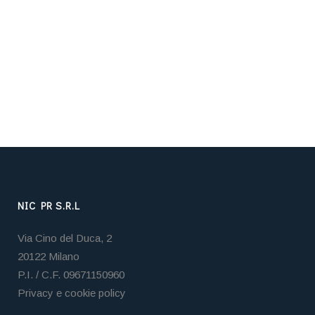
NIC PR S.R.L
Via Cino del Duca, 2
20122 Milano
P.I. / C.F. 09671150960
Privacy e cookie policy